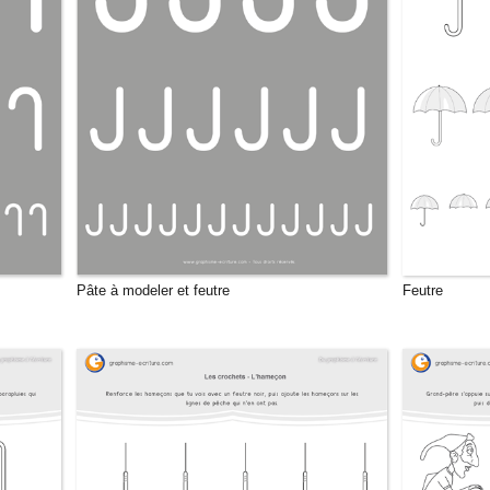
Pâte à modeler et feutre
Feutre