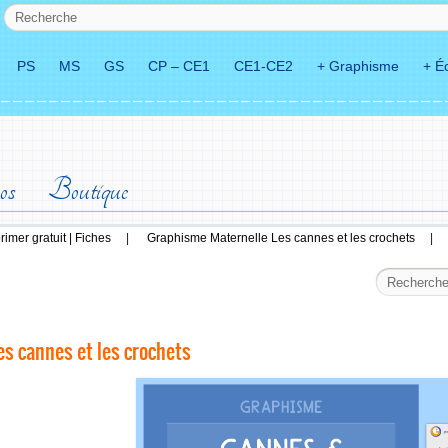
PS
MS
GS
CP – CE1
CE1-CE2
+ Graphisme
+ Éc
os
Boutique
imer gratuit | Fiches
|
Graphisme Maternelle Les cannes et les crochets
|
es cannes et les crochets