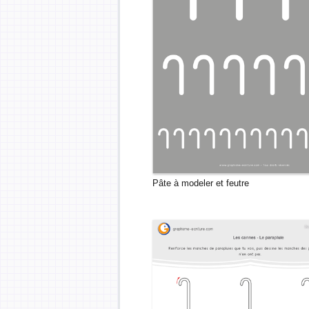
Pâte à modeler et feutre