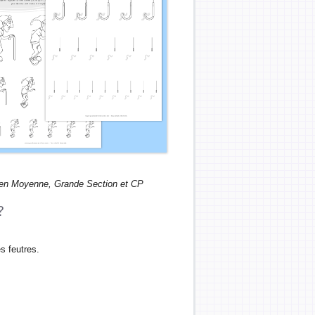
es en Moyenne, Grande Section et CP
?
s feutres.