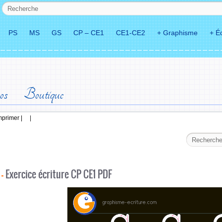
PS
MS
GS
CP – CE1
CE1-CE2
+ Graphisme
+ Éc
os
Boutique
mprimer |
|
–
Exercice écriture CP CE1 PDF