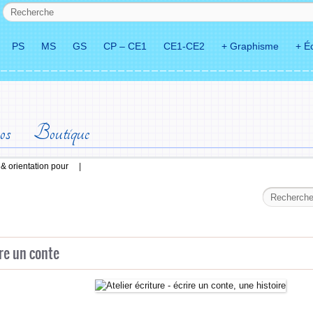
PS
MS
GS
CP – CE1
CE1-CE2
+ Graphisme
+ Éc
os
Boutique
s & orientation pour
|
re un conte