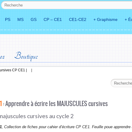
PS
MS
GS
CP – CE1
CE1-CE2
+ Graphisme
+ Éc
os
Boutique
cursives CP CE1 |
|
1
: Apprendre à écrire les MAJUSCULES cursives
 majuscules cursives au cycle 2
1
, Collection de fiches pour cahier d’écriture CP CE1. Feuille poue apprendre 