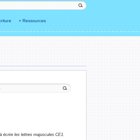
riture
+ Ressources
à écrire les lettres majuscules CE1.